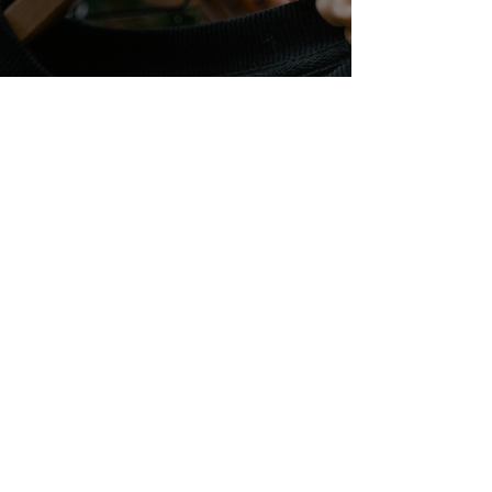
Conheça os
equipamentos
necessários para
instalação do sistema
Saiba mais